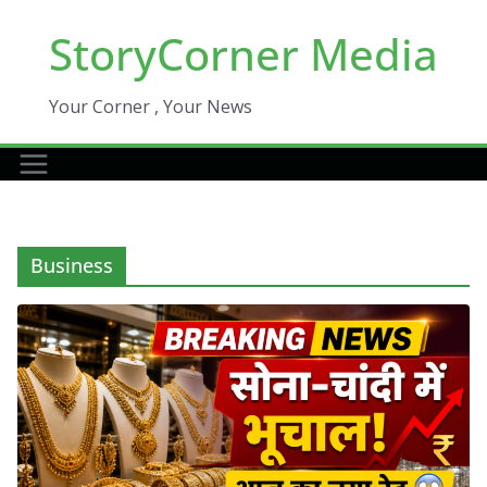
Skip
StoryCorner Media
to
content
Your Corner , Your News
Business